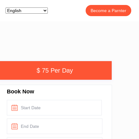
Become a Parnter
$ 75 Per Day
Book Now