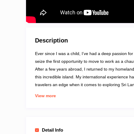
Description
Ever since I was a child, I’ve had a deep passion fo
seize the first opportunity to move to work as a chau
After a few years abroad, I returned to my homeland,
this incredible island. My international experience h
travelers an edge when it comes to exploring Sri Lank
breathtaking sights and diverse destinations, making
View more
fascinating. One of my most cherished memories is 
highest waterfall in the country, with its natural poo
Chauffeur accredited by the Sri Lanka Tourism Devel
Tours, Day Excursions, Culture and Heritage Tours, a
Detail Info
unforgettable.