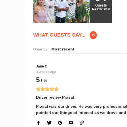
Guests
(
19
Reviews)
WHAT GUESTS SAY...
19
Order by:
Jane C
3 weeks ago
5
/ 5
Driver review Prasal
Prasal was our driver. He was very professional
pointed out things of interest as we drove and 