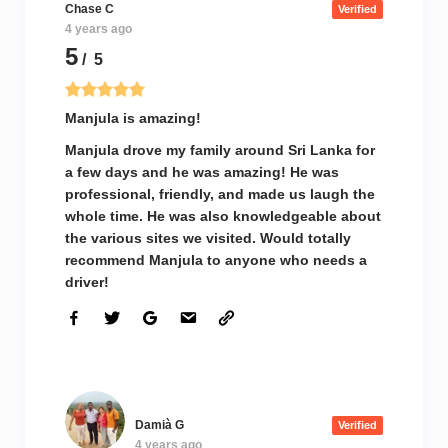
Chase C
Verified
4 years ago
5
/ 5
Manjula is amazing!
Manjula drove my family around Sri Lanka for
a few days and he was amazing! He was
professional, friendly, and made us laugh the
whole time. He was also knowledgeable about
the various sites we visited. Would totally
recommend Manjula to anyone who needs a
driver!
Damià G
Verified
4 years ago