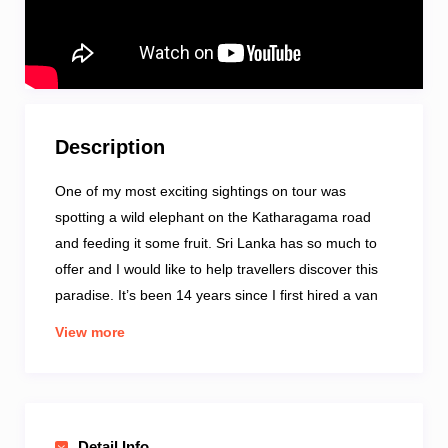
Description
One of my most exciting sightings on tour was
spotting a wild elephant on the Katharagama road
and feeding it some fruit. Sri Lanka has so much to
offer and I would like to help travellers discover this
paradise. It’s been 14 years since I first hired a van
and started as a tour guide. Although I had previously
View more
worked in Norway for an NGO, I found my passion in
my current profession. When I’m not on tour, I like
hiking, climbing mountains, and discovering new
places to take travellers to.
I am a National Tourist
Detail Info