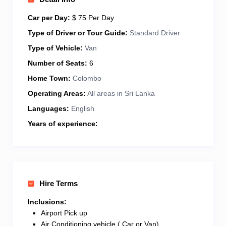
Guide accredited by the Sri Lanka Tourism
Development Authority and
undertake Round Tours,
Car per Day:
$ 75 Per Day
Sightseeing Tours, Day Excursions, Culture and
Type of Driver or Tour Guide:
Standard Driver
Heritage Tours, and Wildlife Safari Tours.
Type of Vehicle:
Van
Number of Seats:
6
Home Town:
Colombo
Operating Areas:
All areas in Sri Lanka
Languages:
English
Years of experience:
Hire Terms
Inclusions:
Airport Pick up
Air Conditioning vehicle ( Car or Van)